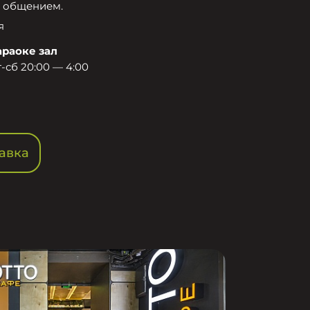
 общением.​
я
араоке зал
-сб 20:00 — 4:00
авка