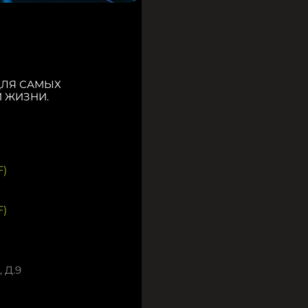
ДЛЯ САМЫХ
 ЖИЗНИ.
)
)
 Д.9