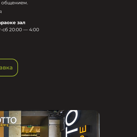
 общением.​
я
араоке зал
-сб 20:00 — 4:00
авка