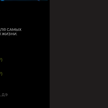
ДЛЯ САМЫХ
 ЖИЗНИ.
)
)
 Д.9