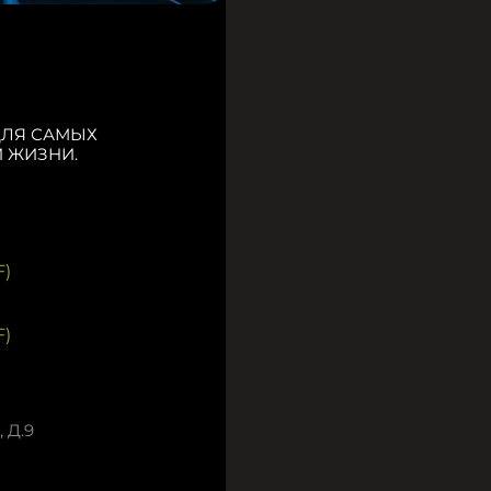
ДЛЯ САМЫХ
 ЖИЗНИ.
)
)
 Д.9