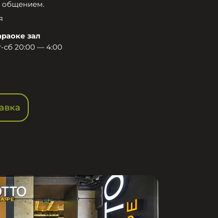
 общением.​
я
араоке зал
-сб 20:00 — 4:00
авка