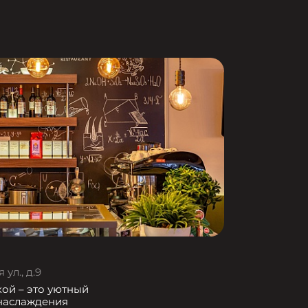
ул., д.9
кой – это уютный
 наслаждения