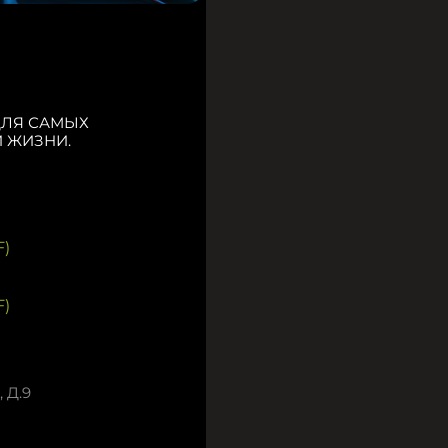
ДЛЯ САМЫХ
 ЖИЗНИ.
)
)
 Д.9