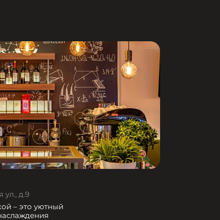
ул., д.9
кой – это уютный
 наслаждения