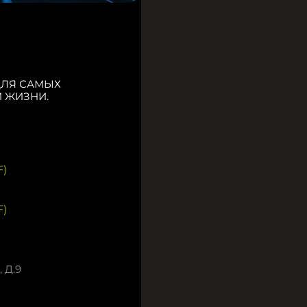
ДЛЯ САМЫХ
 ЖИЗНИ.
)
)
 Д.9