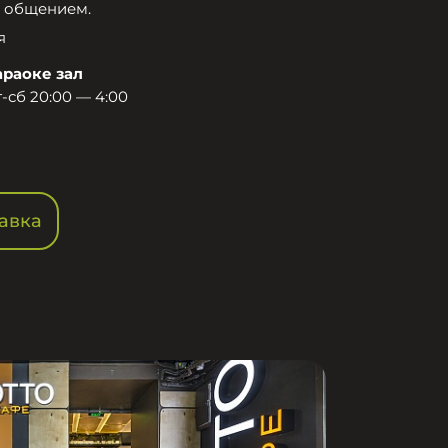
 общением.​
я
араоке зал
-сб 20:00 — 4:00
авка