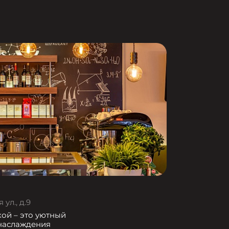
ул., д.9
кой – это уютный
 наслаждения