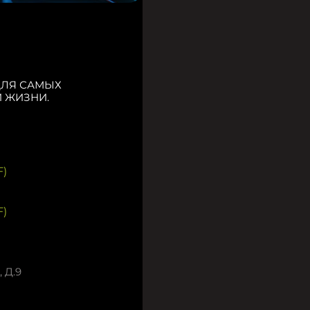
ДЛЯ САМЫХ
 ЖИЗНИ.
)
)
 Д.9