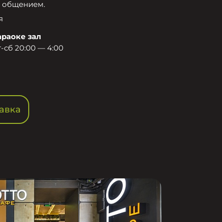
 общением.​
я
араоке зал
-сб 20:00 — 4:00
авка