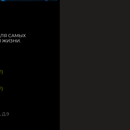
ДЛЯ САМЫХ
 ЖИЗНИ.
)
)
 Д.9