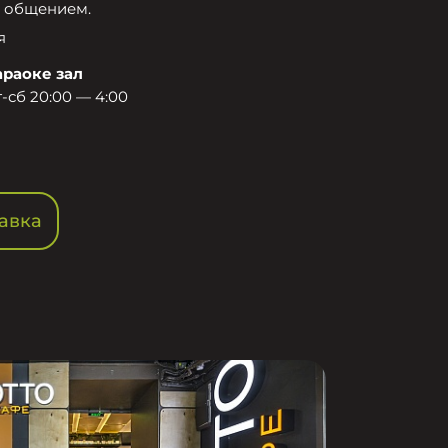
 общением.​
я
араоке зал
-сб 20:00 — 4:00
авка