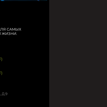
ДЛЯ САМЫХ
 ЖИЗНИ.
)
)
 Д.9