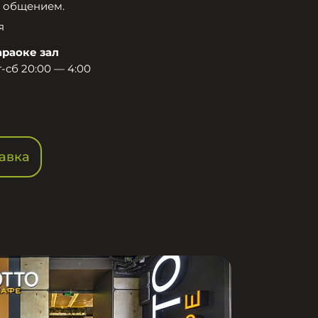
 общением.​
я
араоке зал
-сб 20:00 — 4:00
авка