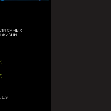
ДЛЯ САМЫХ
 ЖИЗНИ.
)
)
 Д.9