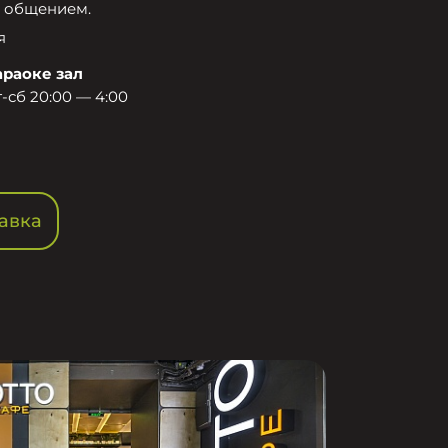
 общением.​
я
араоке зал
-сб 20:00 — 4:00
авка