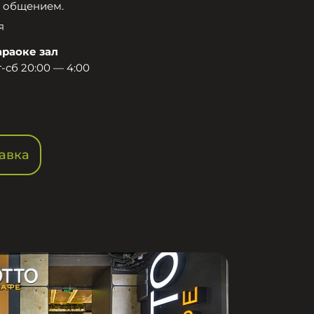
 общением.​
я
араоке зал
-сб 20:00 — 4:00
авка