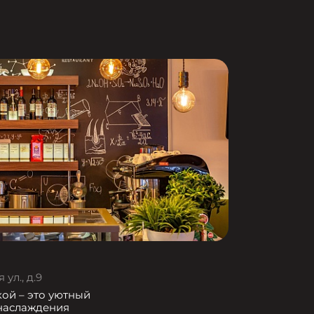
ул., д.9
кой – это уютный
 наслаждения