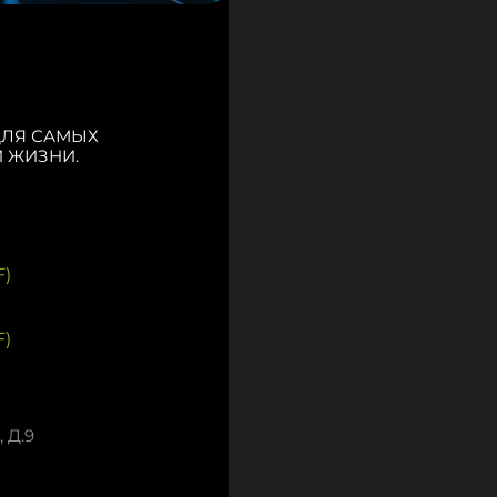
ДЛЯ САМЫХ
 ЖИЗНИ.
)
)
 Д.9