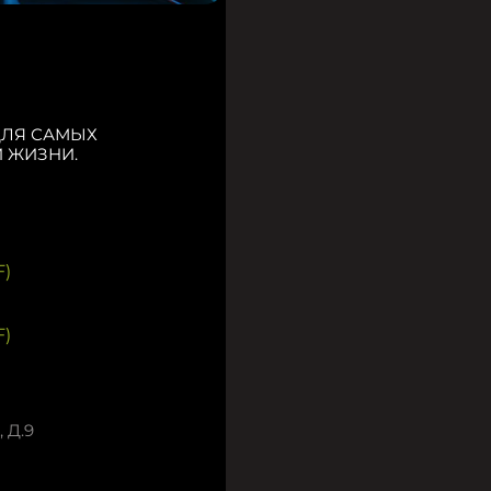
ДЛЯ САМЫХ
 ЖИЗНИ.
)
)
 Д.9