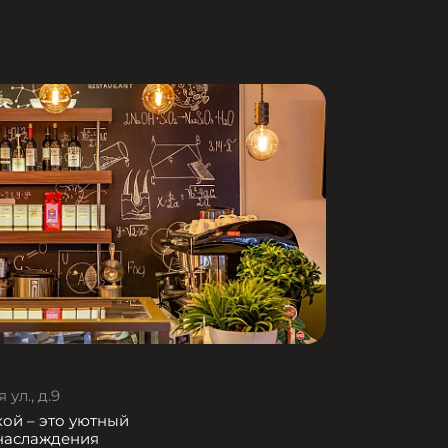
ул., д.9
кой – это уютный
 наслаждения