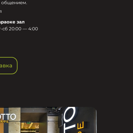
 общением.​
я
араоке зал
-сб 20:00 — 4:00
авка