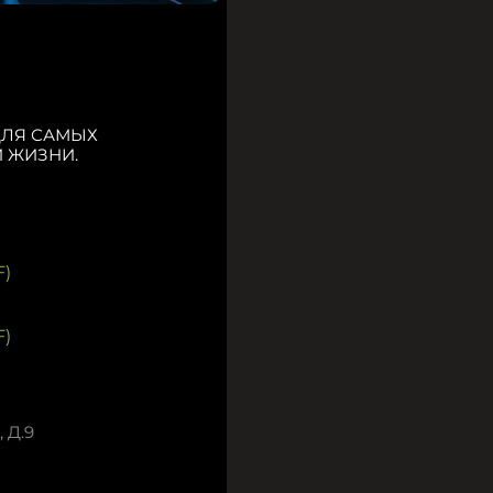
ДЛЯ САМЫХ
 ЖИЗНИ.
)
)
 Д.9