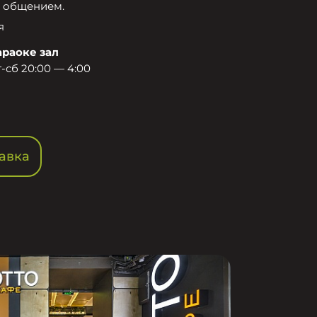
 общением.​
я
араоке зал
-сб 20:00 — 4:00
авка