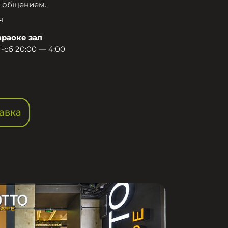
 общением.​
я
араоке зал
-сб 20:00 — 4:00
авка