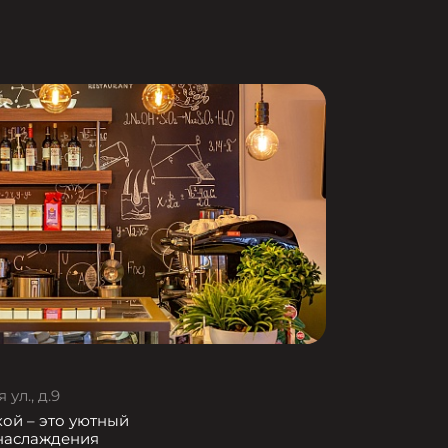
ул., д.9
кой – это уютный
 наслаждения