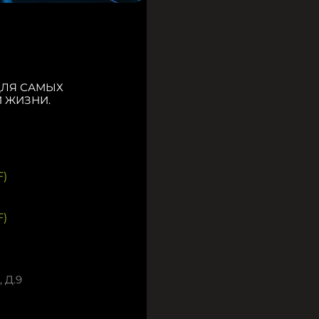
ДЛЯ САМЫХ
 ЖИЗНИ.
)
)
 Д.9